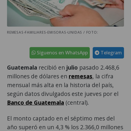
REMESAS-FAMILIARES-EMISORAS-UNIDAS / FOTO:
Síguenos en WhatsApp
Telegram
Guatemala
recibió en
julio
pasado 2.468,6
millones de dólares en
remesas
, la cifra
mensual más alta en la historia del país,
según datos divulgados este jueves por el
Banco de Guatemala
(central).
El monto captado en el séptimo mes del
año superó en un 4,3 % los 2.366,0 millones
de dólares registrados en julio de 2025, e
impuso un nuevo récord al rebasar la cifra