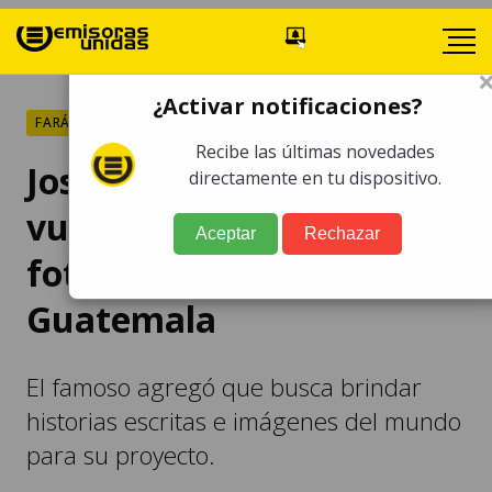
¿Activar notificaciones?
FARÁNDULA
Recibe las últimas novedades
Joseph Gordon-Levitt
directamente en tu dispositivo.
vuelve a solicitar
Aceptar
Rechazar
fotografías de
Guatemala
El famoso agregó que busca brindar
historias escritas e imágenes del mundo
para su proyecto.