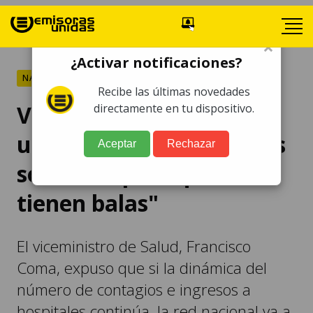
×
¿Activar notificaciones?
NACIONALES
Recibe las últimas novedades
Viceministro: "Tenemos
directamente en tu dispositivo.
un ejército de excelentes
Aceptar
Rechazar
soldados, pero que no
tienen balas"
El viceministro de Salud, Francisco
Coma, expuso que si la dinámica del
número de contagios e ingresos a
hospitales continúa, la red nacional va a