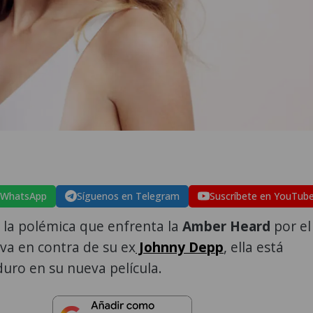
 WhatsApp
Síguenos en Telegram
Suscríbete en YouTub
 la polémica que enfrenta la
Amber Heard
por el
leva en contra de su ex
Johnny Depp
, ella está
uro en su nueva película.