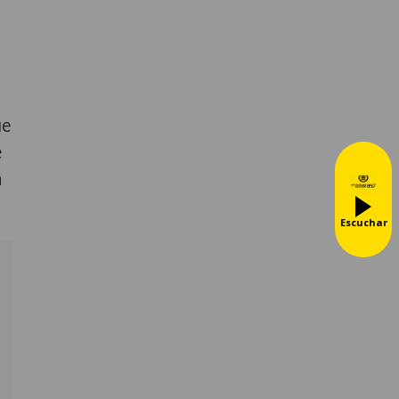
ue
e
a
Escuchar