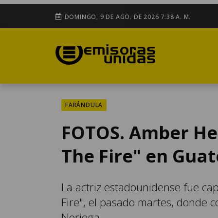
DOMINGO, 9 DE AGO. DE 2026 7:38 A. M.
FARÁNDULA
FOTOS. Amber Hea
The Fire" en Gua
La actriz estadounidense fue cap
Fire", el pasado martes, donde 
Noriega.