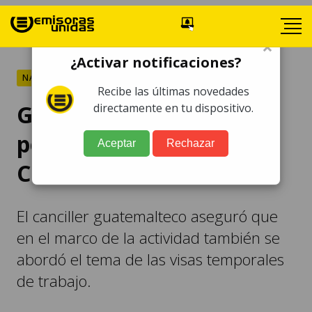
×
¿Activar notificaciones?
NACIONALES
Recibe las últimas novedades
Guatemala reitera
directamente en tu dispositivo.
petición de TPS en
Aceptar
Rechazar
Cumbre de las Américas
El canciller guatemalteco aseguró que
en el marco de la actividad también se
abordó el tema de las visas temporales
de trabajo.