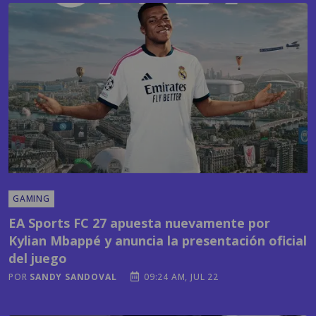
GAMING
EA Sports FC 27 apuesta nuevamente por
Kylian Mbappé y anuncia la presentación oficial
del juego
POR
SANDY SANDOVAL
09:24 AM, JUL 22