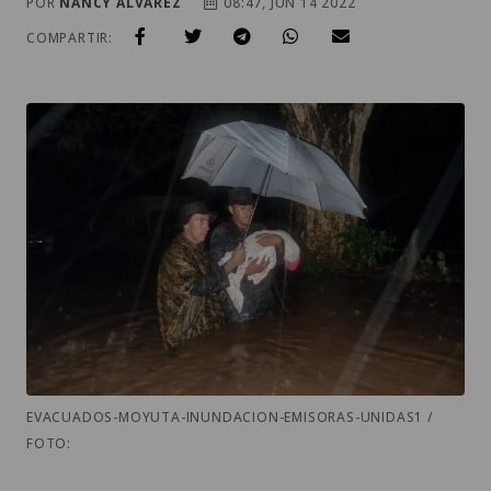
POR
NANCY ALVAREZ
08:47, JUN 14 2022
COMPARTIR:
EVACUADOS-MOYUTA-INUNDACION-EMISORAS-UNIDAS1 /
FOTO: