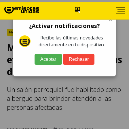
×
¿Activar notificaciones?
NACIONALES
Recibe las últimas novedades
Más de 500 personas
directamente en tu dispositivo.
evacuadas en Jutiapa tras
Aceptar
Rechazar
desborde de ríos
Un salón parroquial fue habilitado como
albergue para brindar atención a las
personas afectadas.