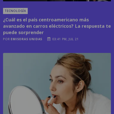
¿Cuál es el país centroamericano más
avanzado en carros eléctricos? La respuesta te
puede sorprender
POR
EMISORAS UNIDAS
03:41 PM, JUL 21
MODA Y BELLEZA