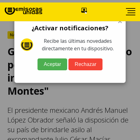
×
¿Activar notificaciones?
NACIONALES
Recibe las últimas novedades
Guatemala no ha recibido
directamente en tu dispositivo.
petición de AMLO para
Aceptar
Rechazar
indultar a "César
Montes"
El presidente mexicano Andrés Manuel
López Obrador señaló la disposición de
su país de brindarle asilo al
excomandante Julio César Macías.