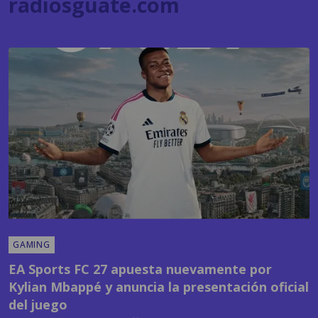
GAMING
EA Sports FC 27 apuesta nuevamente por
Kylian Mbappé y anuncia la presentación oficial
del juego
POR
SANDY SANDOVAL
09:24 AM, JUL 22