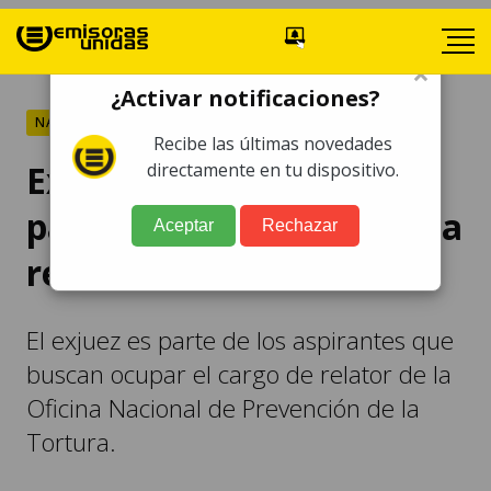
×
¿Activar notificaciones?
NACIONALES
Recibe las últimas novedades
Exponen impedimentos
directamente en tu dispositivo.
para que Mynor Moto sea
Aceptar
Rechazar
relator
El exjuez es parte de los aspirantes que
buscan ocupar el cargo de relator de la
Oficina Nacional de Prevención de la
Tortura.