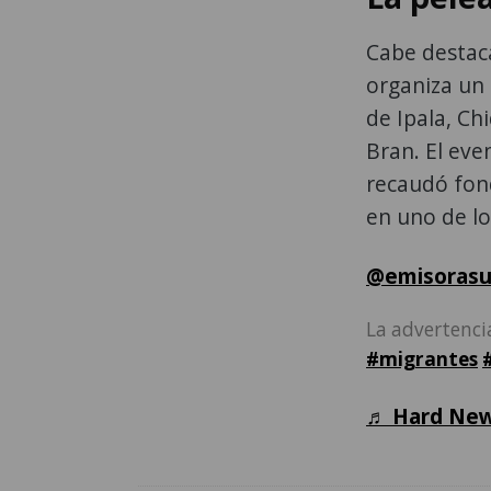
Cabe destaca
organiza un 
de Ipala, Ch
Bran. El eve
recaudó fond
en uno de l
@emisorasu
La advertencia
#migrantes
♬ Hard New