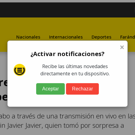
Nacionales
Internacionales
Deportes
Faránd
×
¿Activar notificaciones?
Recibe las últimas novedades
directamente en tu dispositivo.
res" reta a Allan
Aceptar
Rechazar
pelea de box
 cabo a través de una transmisión en vivo en la
in Javier Javier, quien tomó por sorpresa a