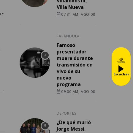
Villalobos III,
Villa Nueva
er
07:31 AM, AGO 08
FARÁNDULA
Famoso
ó
presentador
muere durante
transmisión en
vivo de su
Escuchar
nuevo
programa
 .
09:00 AM, AGO 08
DEPORTES
¿De qué murió
Jorge Messi,