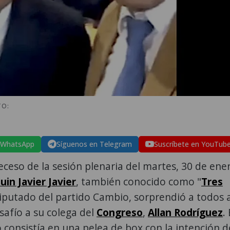
TO:
 WhatsApp
Síguenos en Telegram
Suscríbete en YouTub
eceso de la sesión plenaria del martes, 30 de ene
uin Javier Javier
, también conocido como "
Tres
diputado del partido Cambio, sorprendió a todos a
safío a su colega del
Congreso
,
Allan Rodríguez
. 
o consistía en una pelea de box con la intención d