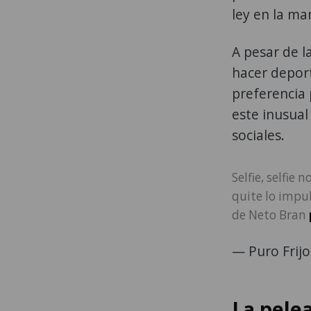
ley en la ma
A pesar de l
hacer depor
preferencia 
este inusual
sociales.
Selfie, selfie
quite lo impul
de Neto Bran
— Puro Frij
La pele