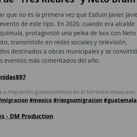
r que no es la primera vez que Esduin Javier Javi
evento de este tipo. En 2020, cuando era alcalde
iquimula, protagonizó una pelea de box con Neto
nto, transmitido en redes sociales y televisión,
os destinados a obras municipales y se convirti
os eventos más comentados del año.
nidas897
 a migrantes guatemaltecos en el territorio mexicano. .
#migracion
#mexico
#riesgosmigracion
#guatemala
s - DM Production