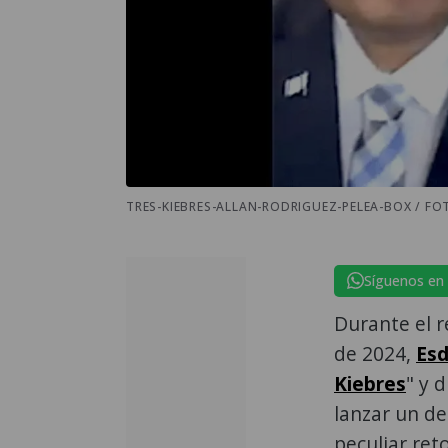
TRES-KIEBRES-ALLAN-RODRIGUEZ-PELEA-BOX / FO
Síguenos en
Durante el r
de 2024,
Esd
Kiebres
" y 
lanzar un de
peculiar ret