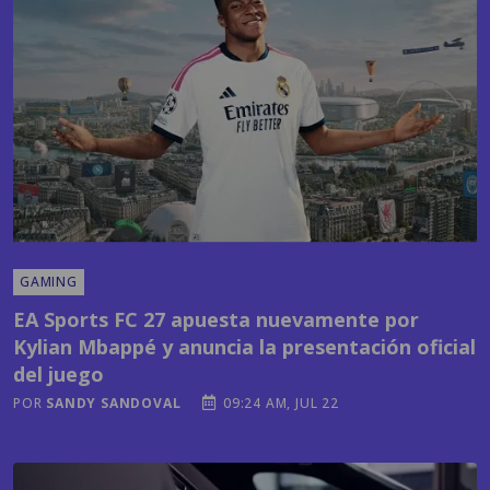
GAMING
EA Sports FC 27 apuesta nuevamente por
Kylian Mbappé y anuncia la presentación oficial
del juego
POR
SANDY SANDOVAL
09:24 AM, JUL 22