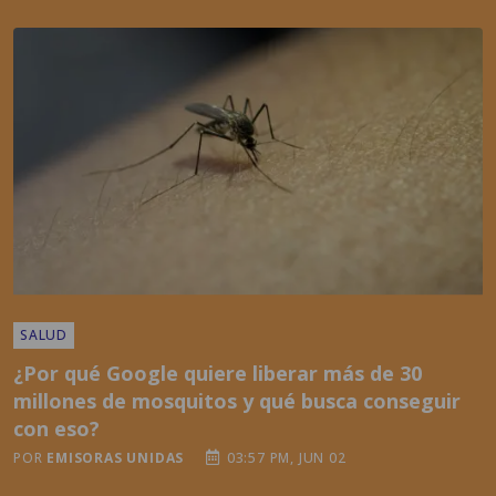
SALUD
¿Por qué Google quiere liberar más de 30
millones de mosquitos y qué busca conseguir
con eso?
POR
EMISORAS UNIDAS
03:57 PM, JUN 02