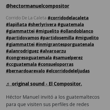
@hectormanuelcompositor
Corrido De La Caleta
#corridodelacaleta
#lapiñata
#sherlyrivera
#guatemala
#giammattei
#miguelito
#ollandoblanco
#partidovamos
#partidosemilla
#miguelito
#giammattei
#inmigrantesporguatenala
#alanrodriguez
#alvaroarzu
#congresoguatemala
#samuelperez
#ccguatemala
#consueloporras
#bernardoarevalo
#elcorridodeleljudas
♬ original sound - El Compositor.
Héctor Manuel invitó a los guatemaltecos
para que visiten sus perfiles de redes