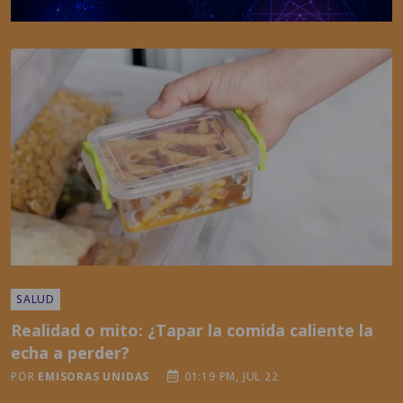
SALUD
Realidad o mito: ¿Tapar la comida caliente la
echa a perder?
POR
EMISORAS UNIDAS
01:19 PM, JUL 22