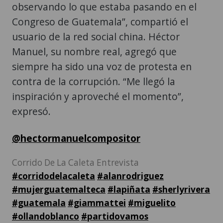
observando lo que estaba pasando en el
Congreso de Guatemala”, compartió el
usuario de la red social china. Héctor
Manuel, su nombre real, agregó que
siempre ha sido una voz de protesta en
contra de la corrupción. “Me llegó la
inspiración y aproveché el momento”,
expresó.
@hectormanuelcompositor
Corrido De La Caleta Entrevista
#corridodelacaleta
#alanrodriguez
#mujerguatemalteca
#lapiñata
#sherlyrivera
#guatemala
#giammattei
#miguelito
#ollandoblanco
#partidovamos