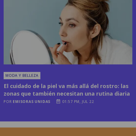
MODA Y BELLEZA
El cuidado de la piel va más allá del rostro: las
zonas que también necesitan una rutina diaria
POR
EMISORAS UNIDAS
01:57 PM, JUL 22
Horóscopos y más