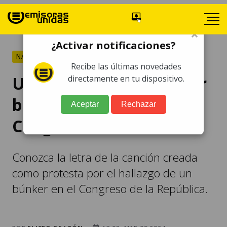
×
¿Activar notificaciones?
NACIONALES
Recibe las últimas novedades
Usuario crea canción por
directamente en tu dispositivo.
búnker localizado en el
Aceptar
Rechazar
Congreso
Conozca la letra de la canción creada
como protesta por el hallazgo de un
búnker en el Congreso de la República.