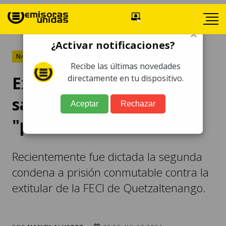
×
¿Activar notificaciones?
NACIONALES
Recibe las últimas novedades
Exfiscal Virginia Laparra
directamente en tu dispositivo.
sale al exilio para
Aceptar
Rechazar
"preservar su vida"
Recientemente fue dictada la segunda
condena a prisión conmutable contra la
extitular de la FECI de Quetzaltenango.