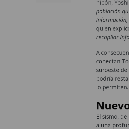
nipón, Yoshi
población que
información,
quien explic
recopilar in
A consecuenc
conectan Tok
suroeste de l
podría resta
lo permiten.
Nuevo
El sismo, de 
a una profun