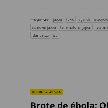
japón
tokio
agencia meteoroló
ETIQUETAS:
sismo en japón
terremoto en japón
tsunami
islas de izu
izu
INTERNACIONALES
Brote de ébola: 