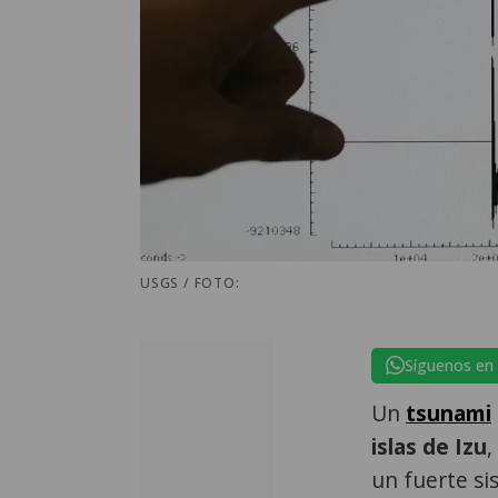
USGS / FOTO:
Síguenos en
Un
tsunami
islas de Izu
,
un fuerte si