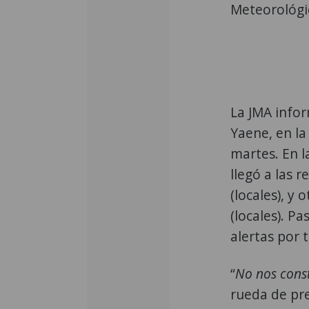
Meteorológic
La JMA info
Yaene, en la 
martes. En l
llegó a las 
(locales), y 
(locales). Pa
alertas por 
“
No nos cons
rueda de pre