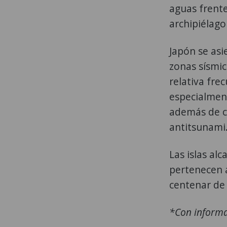
aguas frente 
archipiélago
Japón se asi
zonas sísmic
relativa fre
especialmen
además de c
antitsunami
Las islas al
pertenecen a
centenar de 
*Con informa