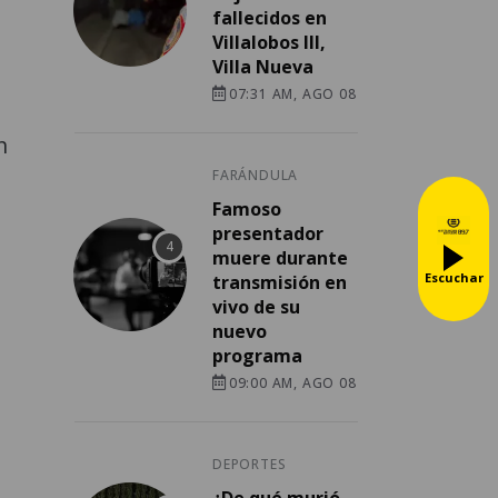
fallecidos en
Villalobos III,
Villa Nueva
07:31 AM, AGO 08
n
FARÁNDULA
Famoso
presentador
muere durante
Escuchar
transmisión en
vivo de su
nuevo
programa
09:00 AM, AGO 08
DEPORTES