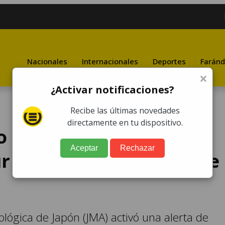
Nacionales
Internacionales
Deportes
Faránd
×
¿Activar notificaciones?
Recibe las últimas novedades
directamente en tu dispositivo.
 metro de altura
Aceptar
Rechazar
ur de Tokio tras sismo de
ológica de Japón (JMA) activó una alerta de