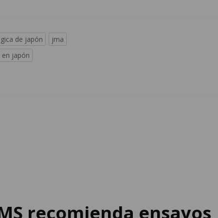
gica de japón
jma
 en japón
OMS recomienda ensayos