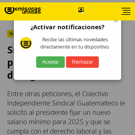
×
¿Activar notificaciones?
NACIONALES
Recibe las últimas novedades
Sindicalistas exponen
directamente en tu dispositivo.
problemáticas y piden
Aceptar
Rechazar
dialogar con Arévalo
Entre otras peticiones, el Colectivo
Independiente Sindical Guatemalteco le
solicitó al presidente fijar un nuevo
salario mínimo para 2025 y que se
cumpla con el derecho laboral y las