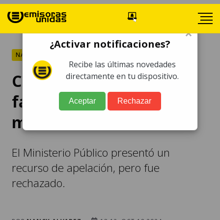
×
¿Activar notificaciones?
NACIONALES
Recibe las últimas novedades
Caso Usac: Sala ratifica
directamente en tu dispositivo.
fallo que otorgó falta de
Aceptar
Rechazar
mérito a sindicados
El Ministerio Público presentó un
recurso de apelación, pero fue
rechazado.