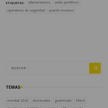
allanamientos
anillo periférico
ETIQUETAS:
operativos de seguridad
puente incienso
TEMAS
mundial 2026
destacadas
guatemala
fútbol
#viralesmundial2026
argentina
fifa
españa
estados unidos
noticias de guatemala
messi