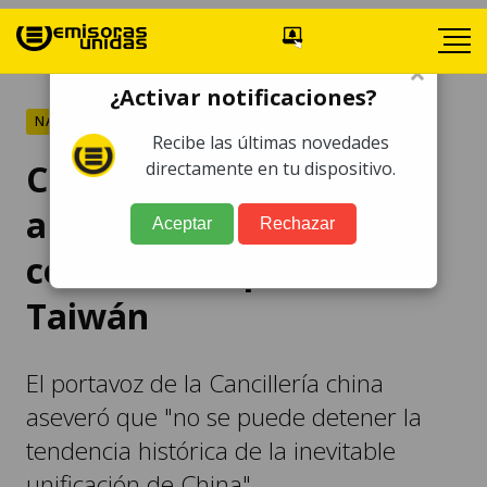
×
¿Activar notificaciones?
NACIONALES
Recibe las últimas novedades
China insta a Guatemala
directamente en tu dispositivo.
a "tomar la decisión
Aceptar
Rechazar
correcta" respecto a
Taiwán
El portavoz de la Cancillería china
aseveró que "no se puede detener la
tendencia histórica de la inevitable
unificación de China".