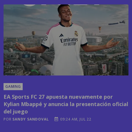
GAMING
EA Sports FC 27 apuesta nuevamente por
Kylian Mbappé y anuncia la presentación oficial
del juego
POR
SANDY SANDOVAL
09:24 AM, JUL 22