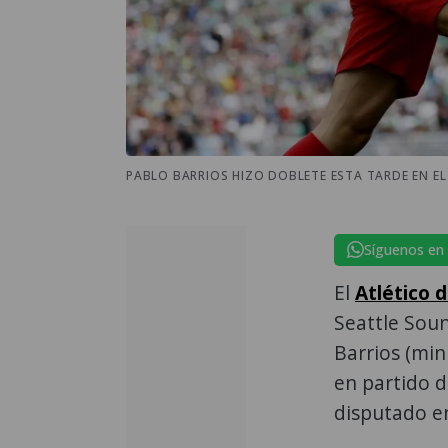
PABLO BARRIOS HIZO DOBLETE ESTA TARDE EN EL
Síguenos en
El
Atlético 
Seattle Sou
Barrios (min
en partido d
disputado en