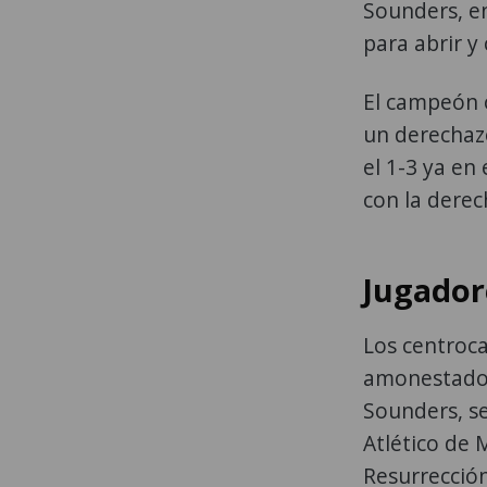
Sounders, en
para abrir y 
El campeón o
un derechazo
el 1-3 ya en
con la derec
Jugador
Los centroca
amonestados 
Sounders, se
Atlético de 
Resurrección