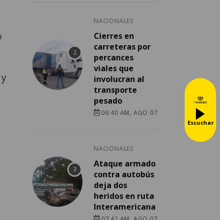
NACIONALES
o
Cierres en
carreteras por
percances
viales que
 y
involucran al
transporte
pesado
06:40 AM, AGO 07
Escuchar
NACIONALES
Ataque armado
contra autobús
deja dos
heridos en ruta
Interamericana
07:42 AM, AGO 07