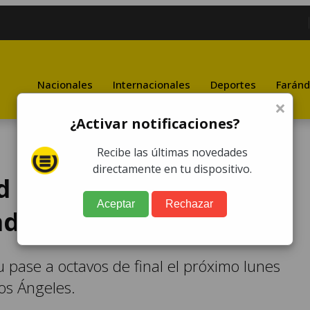
Nacionales
Internacionales
Deportes
Faránd
×
¿Activar notificaciones?
Recibe las últimas novedades
directamente en tu dispositivo.
d elimina al Seattle
Aceptar
Rechazar
dial de Clubes
u pase a octavos de final el próximo lunes
Los Ángeles.