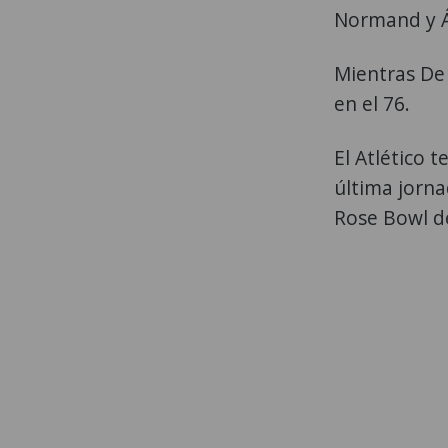
Normand y Á
Mientras De 
en el 76.
El Atlético 
última jorna
Rose Bowl d