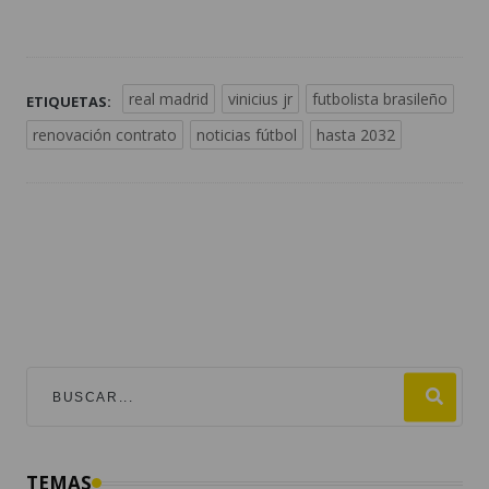
real madrid
vinicius jr
futbolista brasileño
ETIQUETAS:
renovación contrato
noticias fútbol
hasta 2032
TEMAS
mundial 2026
destacadas
fútbol
guatemala