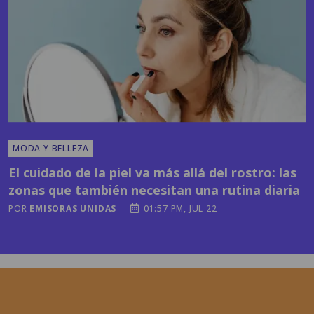
MODA Y BELLEZA
El cuidado de la piel va más allá del rostro: las
zonas que también necesitan una rutina diaria
POR
EMISORAS UNIDAS
01:57 PM, JUL 22
Horóscopos y más
contenidos en