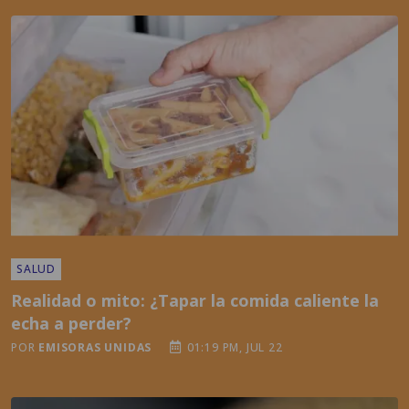
SALUD
Realidad o mito: ¿Tapar la comida caliente la
echa a perder?
POR
EMISORAS UNIDAS
01:19 PM, JUL 22