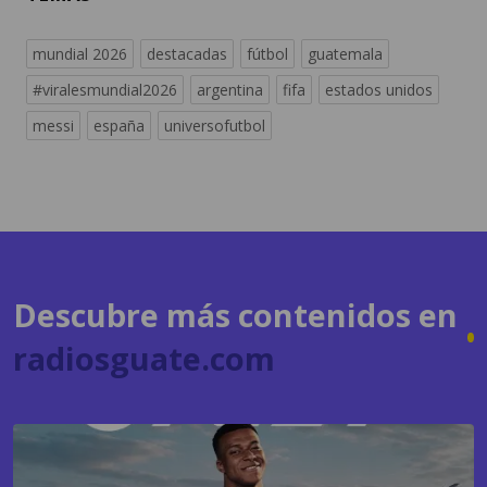
#viralesmundial2026
argentina
fifa
estados unidos
messi
españa
universofutbol
Descubre más contenidos en
radiosguate.com