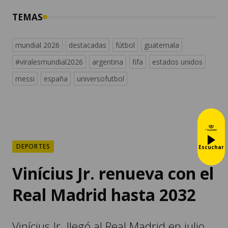
TEMAS
mundial 2026
destacadas
fútbol
guatemala
#viralesmundial2026
argentina
fifa
estados unidos
messi
españa
universofutbol
DEPORTES
Escuchar
Vinícius Jr. renueva con el
Real Madrid hasta 2032
Vinícius Jr. llegó al Real Madrid en julio