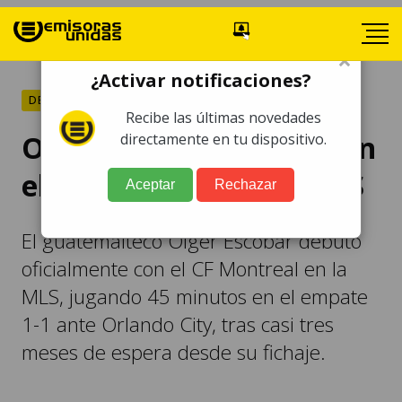
×
¿Activar notificaciones?
DEPORTES
Recibe las últimas novedades
Olger Escobar debuta con
directamente en tu dispositivo.
el CF Montreal en la MLS
Aceptar
Rechazar
El guatemalteco Olger Escobar debutó
oficialmente con el CF Montreal en la
MLS, jugando 45 minutos en el empate
1-1 ante Orlando City, tras casi tres
meses de espera desde su fichaje.