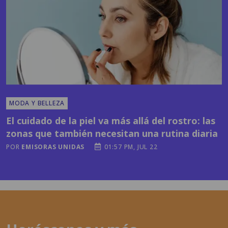
MODA Y BELLEZA
El cuidado de la piel va más allá del rostro: las
zonas que también necesitan una rutina diaria
POR
EMISORAS UNIDAS
01:57 PM, JUL 22
Horóscopos y más
contenidos en