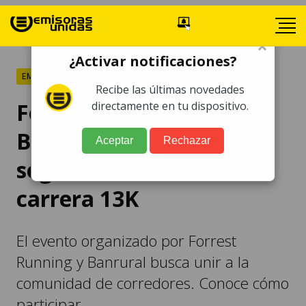
×
¿Activar notificaciones?
EMPRESAS
Recibe las últimas novedades
Forrest Running y
directamente en tu dispositivo.
Banrural presentan la
Aceptar
Rechazar
segunda edición de la
carrera 13K
El evento organizado por Forrest
Running y Banrural busca unir a la
comunidad de corredores. Conoce cómo
participar.