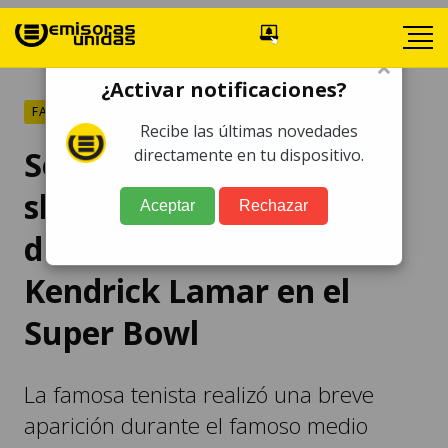
×
¿Activar notificaciones?
FARÁNDULA
Recibe las últimas novedades
Serena Williams deja en
directamente en tu dispositivo.
shock con su baile
Aceptar
Rechazar
durante el show de
Kendrick Lamar en el
Super Bowl
La famosa tenista realizó una breve
aparición durante el famoso medio