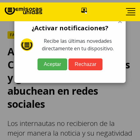
×
¿Activar notificaciones?
FARÁNDULA
Recibe las últimas novedades
Anuncian concierto de
directamente en tu dispositivo.
Christian Nodal en el país
Aceptar
Rechazar
y guatemaltecos lo
abuchean en redes
sociales
Los internautas no recibieron de la
mejor manera la noticia y su negatividad