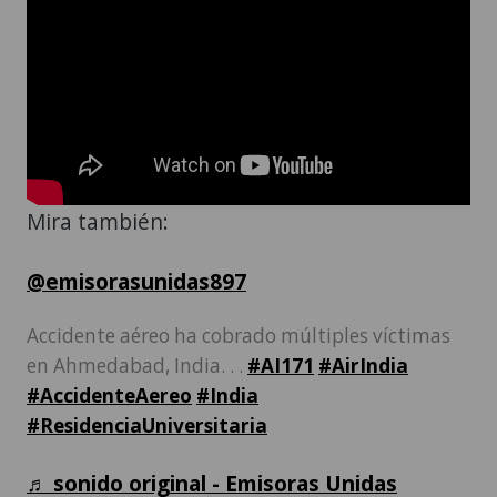
Mira también:
@emisorasunidas897
Accidente aéreo ha cobrado múltiples víctimas
en Ahmedabad, India. . .
#AI171
#AirIndia
#AccidenteAereo
#India
#ResidenciaUniversitaria
♬ sonido original - Emisoras Unidas