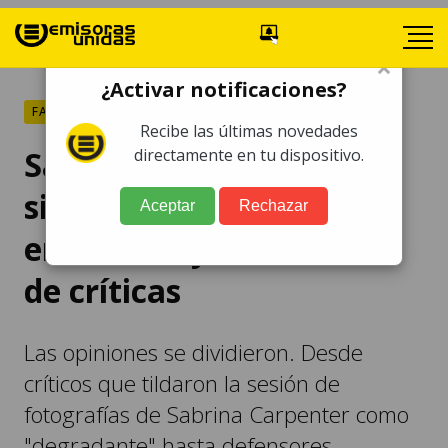
×
¿Activar notificaciones?
FARÁNDULA
Recibe las últimas novedades
Sabrina Carpenter posa
directamente en tu dispositivo.
sin ropa para famosa
Aceptar
Rechazar
entrevista y recibe miles
de críticas
Las opiniones se dividieron. Desde
críticos que tildaron la sesión de
fotografías de Sabrina Carpenter como
"degradante" hasta defensores.