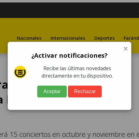
Nacionales
Internacionales
Deportes
Faránd
×
¿Activar notificaciones?
Recibe las últimas novedades
directamente en tu dispositivo.
radas en preventa:
Aceptar
Rechazar
 la venta los boletos
erá 15 conciertos en octubre y noviembre en e