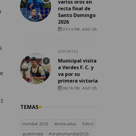
varios oros en
recta final de
n
Santo Domingo
2026
07:14 PM, AGO 05
s
DEPORTES
Municipal visita
a Verdes F. C. y
re
va por su
primera victoria
08:18 PM, AGO 05
ez
TEMAS
mundial 2026
destacadas
fútbol
guatemala
#viralesmundial2026