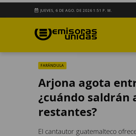
JUEVES, 6 DE AGO. DE 2026 1:51 P. M.
FARÁNDULA
Arjona agota ent
¿cuándo saldrán a
restantes?
El cantautor guatemalteco ofrec