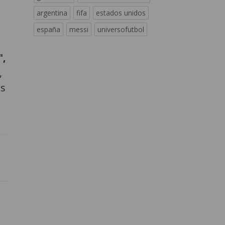
argentina
fifa
estados unidos
españa
messi
universofutbol
",
,
es