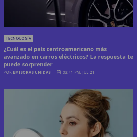
TECNOLOGÍA
¿Cuál es el país centroamericano más
avanzado en carros eléctricos? La respuesta te
puede sorprender
POR
EMISORAS UNIDAS
03:41 PM, JUL 21