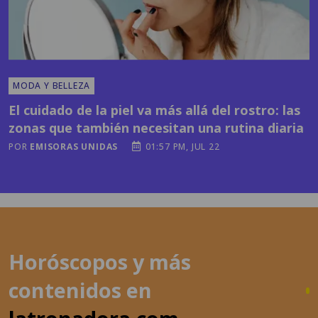
MODA Y BELLEZA
El cuidado de la piel va más allá del rostro: las
zonas que también necesitan una rutina diaria
POR
EMISORAS UNIDAS
01:57 PM, JUL 22
Horóscopos y más
contenidos en
latronadora.com