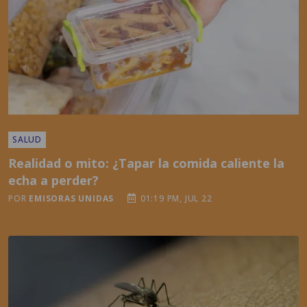
SALUD
Realidad o mito: ¿Tapar la comida caliente la
echa a perder?
POR
EMISORAS UNIDAS
01:19 PM, JUL 22