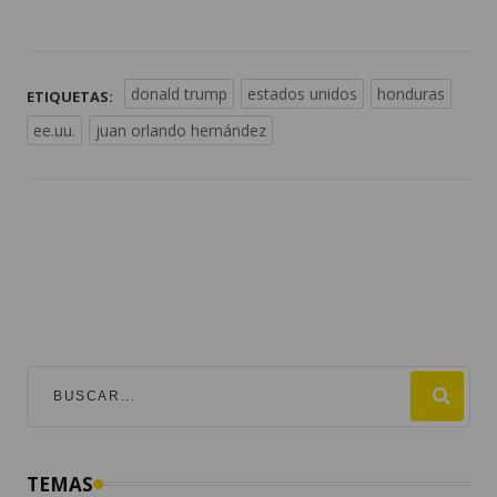
donald trump
estados unidos
honduras
ETIQUETAS:
ee.uu.
juan orlando hernández
TEMAS
mundial 2026
destacadas
fútbol
guatemala