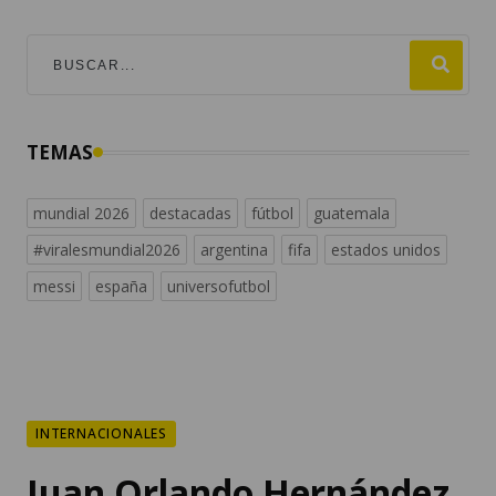
TEMAS
mundial 2026
destacadas
fútbol
guatemala
#viralesmundial2026
argentina
fifa
estados unidos
messi
españa
universofutbol
INTERNACIONALES
Juan Orlando Hernández