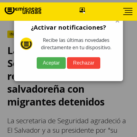
×
¿Activar notificaciones?
INTERNACIONALES
Recibe las últimas novedades
La secretaria de
directamente en tu dispositivo.
Seguridad de EE.UU.
Aceptar
Rechazar
recorre la cárcel
salvadoreña con
migrantes detenidos
La secretaria de Seguridad agradeció a
El Salvador y a su presidente por "su