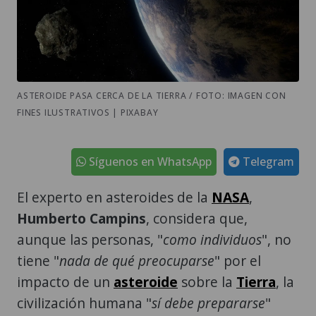
ASTEROIDE PASA CERCA DE LA TIERRA / FOTO: IMAGEN CON
FINES ILUSTRATIVOS | PIXABAY
Síguenos en WhatsApp
Telegram
El experto en asteroides de la
NASA
,
Humberto Campins
, considera que,
aunque las personas, "
como individuos
", no
tiene "
nada de qué preocuparse
" por el
impacto de un
asteroide
sobre la
Tierra
, la
civilización humana "
sí debe prepararse
"
para esta amenaza, que "
volverá a ocurrir
".