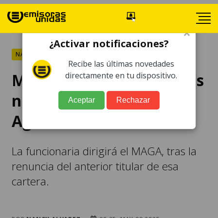
×
¿Activar notificaciones?
NACIONALES
Recibe las últimas novedades
María Fernanda Rivera es
directamente en tu dispositivo.
nombrada ministra de
Aceptar
Rechazar
Agricultura
La funcionaria dirigirá el MAGA, tras la
renuncia del anterior titular de esa
cartera.