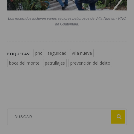
Los recorridos incluyen varios sectores peligrosos de Villa Nueva. - PNC
de Guatemala.
pnc
seguridad
villa nueva
ETIQUETAS:
boca del monte
patrullajes
prevención del delito