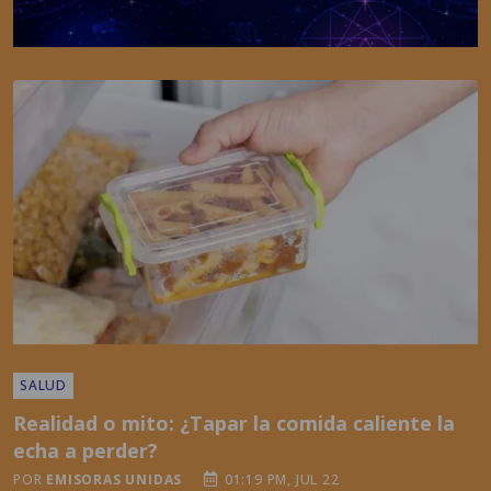
SALUD
Realidad o mito: ¿Tapar la comida caliente la
echa a perder?
POR
EMISORAS UNIDAS
01:19 PM, JUL 22