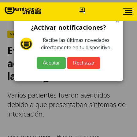
×
¿Activar notificaciones?
NACIONALES
Recibe las últimas novedades
Evacuan a personas tras
directamente en tu dispositivo.
activarse bomba de gas
Aceptar
Rechazar
lacrimógeno en Mixco
Varios pacientes fueron atendidos
debido a que presentaban síntomas de
intoxicación.