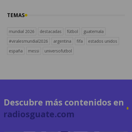
TEMAS
mundial 2026
destacadas
fútbol
guatemala
#viralesmundial2026
argentina
fifa
estados unidos
españa
messi
universofutbol
Descubre más contenidos en
radiosguate.com