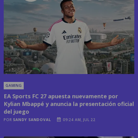
GAMING
EA Sports FC 27 apuesta nuevamente por
Kylian Mbappé y anuncia la presentación oficial
del juego
POR
SANDY SANDOVAL
09:24 AM, JUL 22