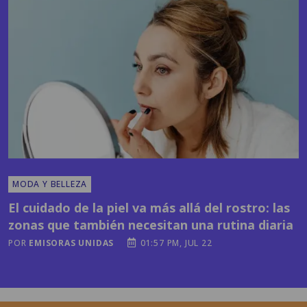
MODA Y BELLEZA
El cuidado de la piel va más allá del rostro: las
zonas que también necesitan una rutina diaria
POR
EMISORAS UNIDAS
01:57 PM, JUL 22