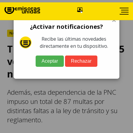
×
¿Activar notificaciones?
NACIONALES
Recibe las últimas novedades
Tránsito PNC consignan 5
directamente en tu dispositivo.
vehículos en operativos
Aceptar
Rechazar
nocturnos
Además, esta dependencia de la PNC
impuso un total de 87 multas por
distintas faltas a la ley de tránsito y su
reglamento.