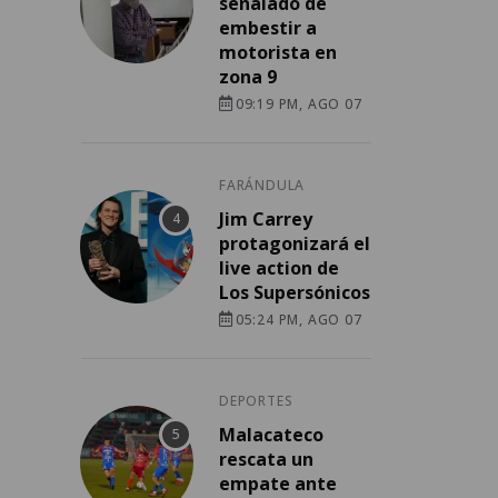
señalado de
embestir a
motorista en
zona 9
09:19 PM, AGO 07
FARÁNDULA
Jim Carrey
protagonizará el
live action de
Los Supersónicos
05:24 PM, AGO 07
DEPORTES
Malacateco
rescata un
empate ante