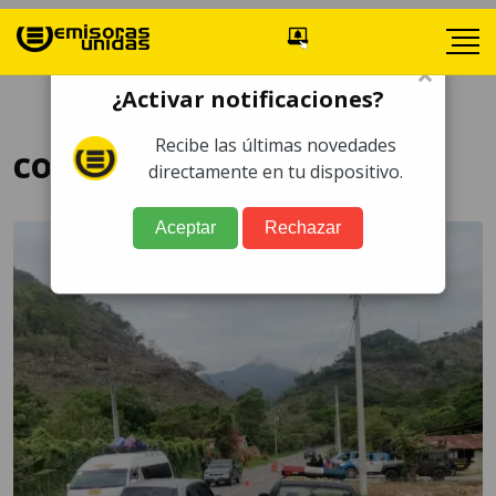
×
¿Activar notificaciones?
Recibe las últimas novedades
conflictividad electoral
directamente en tu dispositivo.
Aceptar
Rechazar