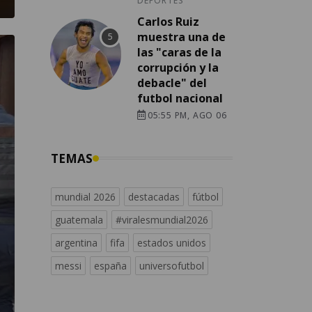
DEPORTES
Carlos Ruiz
muestra una de
las "caras de la
corrupción y la
debacle" del
futbol nacional
05:55 PM, AGO 06
TEMAS
mundial 2026
destacadas
fútbol
guatemala
#viralesmundial2026
argentina
fifa
estados unidos
messi
españa
universofutbol