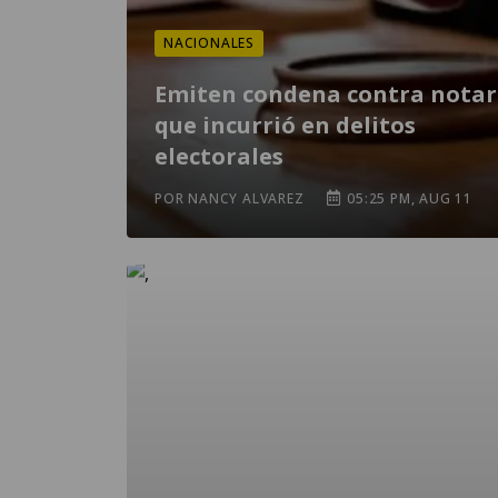
NACIONALES
Emiten condena contra notar
que incurrió en delitos
electorales
POR NANCY ALVAREZ
05:25 PM, AUG 11