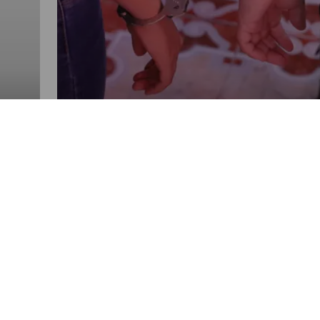
NACIONALES
%
Retalhuleu: Dos detenidos por
incitar a cometer disturbios
POR NANCY ALVAREZ
08:09 AM, JUN 26