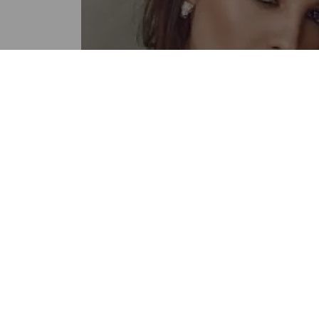
FARÁNDULA
Con revelador escote, Eiza
González deslumbra en los
Emmy
POR LUISA MARIA GODINEZ
05:30 PM, SEP 