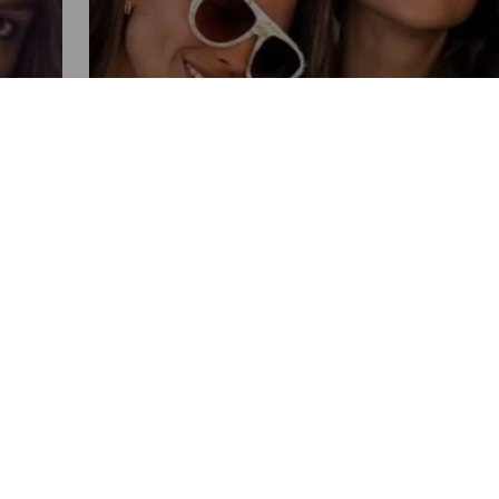
FARÁNDULA
En bikini, Michelle Rodríguez,
Eiza González y Naomi Campbell
disfrutan de Ibiza
15
POR LUISA MARIA GODINEZ
04:45 PM, JUL 19