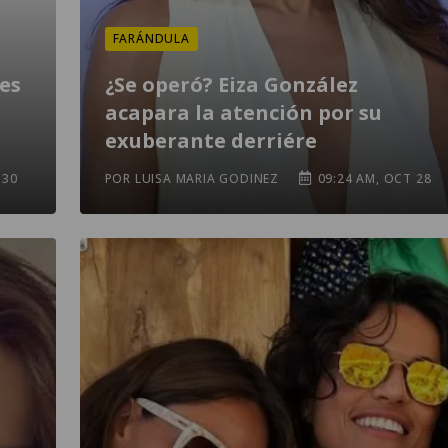
FARÁNDULA
les
¿Se operó? Eiza González
a
acapara la atención por su
exuberante derriére
 30
POR LUISA MARIA GODINEZ
09:24 AM, OCT 28