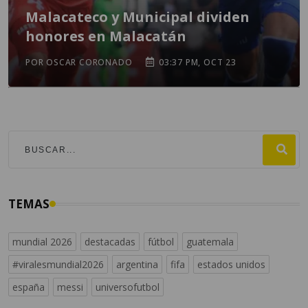
Malacateco y Municipal dividen
honores en Malacatán
POR OSCAR CORONADO
03:37 PM, OCT 23
TEMAS
mundial 2026
destacadas
fútbol
guatemala
#viralesmundial2026
argentina
fifa
estados unidos
españa
messi
universofutbol