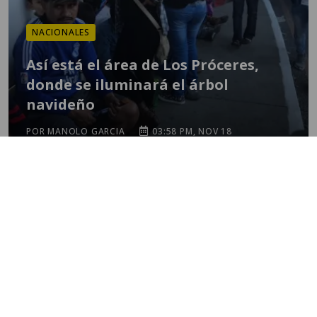
NACIONALES
Así está el área de Los Próceres,
donde se iluminará el árbol
navideño
POR MANOLO GARCIA
03:58 PM, NOV 18
TEMAS
mundial 2026
destacadas
fútbol
guatemala