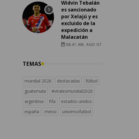
Widvin Tebalán
es sancionado
por Xelajú y es
excluido de la
expedición a
Malacatán
08:41 AM, AGO 07
TEMAS
mundial 2026
destacadas
fútbol
guatemala
#viralesmundial2026
argentina
fifa
estados unidos
españa
messi
universofutbol