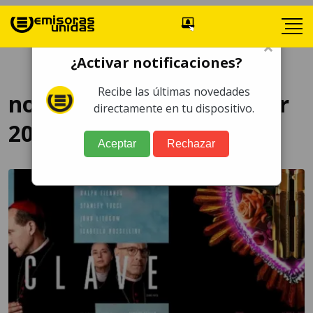
×
¿Activar notificaciones?
Recibe las últimas novedades
nominados premios Oscar
directamente en tu dispositivo.
2025
Aceptar
Rechazar