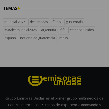
TEMAS
mundial 2026
destacadas
fútbol
guatemala
#viralesmundial2026
argentina
fifa
estados unidos
españa
noticias de guatemala
messi
Grupo Emisoras Unidas es el primer grupo multimedios de
Centroamérica, con 60 años de experiencia innovando y