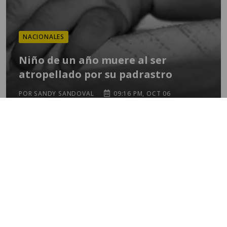
NACIONALES
Niño de un año muere al ser
atropellado por su padrastro
POR SANDY SANDOVAL
09:16 PM, OCT 06
TEMAS
mundial 2026
destacadas
guatemala
fútbol