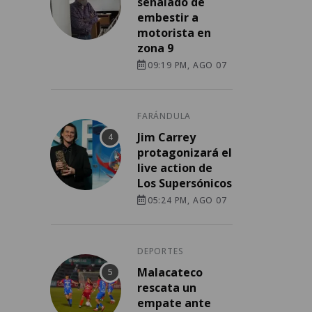
señalado de
embestir a
motorista en
zona 9
09:19 PM, AGO 07
FARÁNDULA
Jim Carrey
protagonizará el
live action de
Los Supersónicos
05:24 PM, AGO 07
DEPORTES
Malacateco
rescata un
empate ante