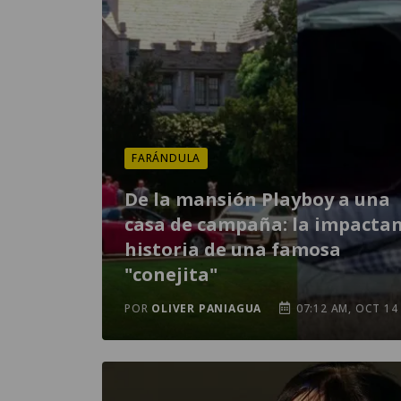
FARÁNDULA
De la mansión Playboy a una
casa de campaña: la impacta
historia de una famosa
"conejita"
POR
OLIVER PANIAGUA
07:12 AM, OCT 14