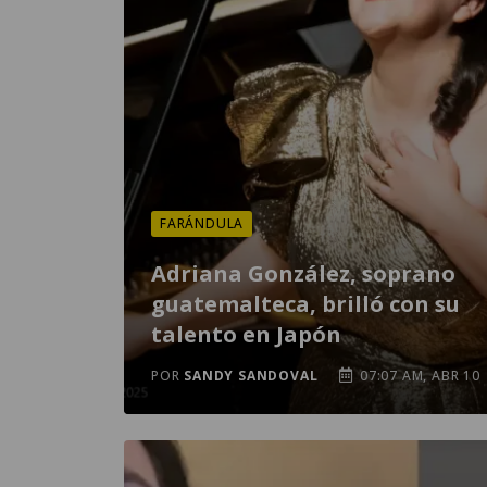
FARÁNDULA
Adriana González, soprano
guatemalteca, brilló con su
talento en Japón
POR
SANDY SANDOVAL
07:07 AM, ABR 10