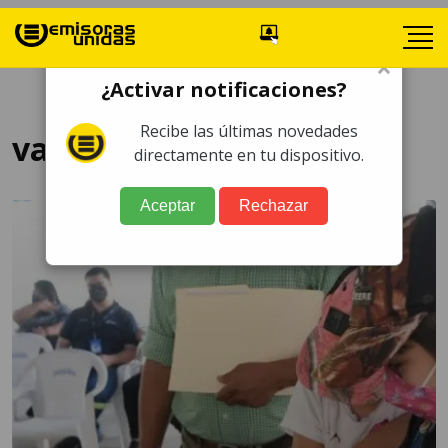
×
¿Activar notificaciones?
Recibe las últimas novedades
vacunación de menores
directamente en tu dispositivo.
Aceptar
Rechazar