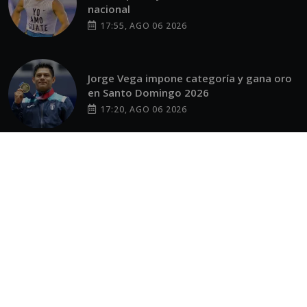
nacional
17:55, AGO 06 2026
Jorge Vega impone categoría y gana oro
en Santo Domingo 2026
17:20, AGO 06 2026
Rescatan a 10 personas tras colapso de
estructura
16:52, AGO 06 2026
OTROS SITIOS