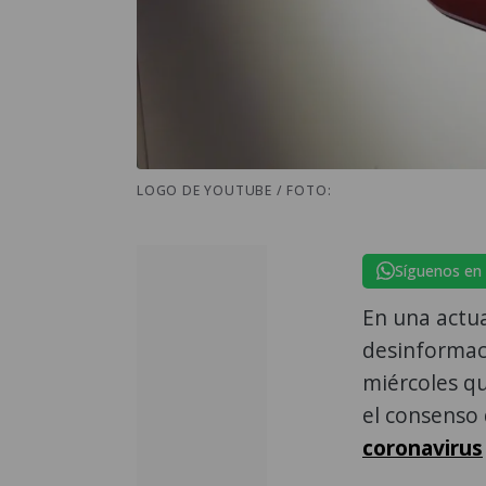
LOGO DE YOUTUBE / FOTO:
Síguenos en
En una actua
desinformac
miércoles q
el consenso 
coronavirus