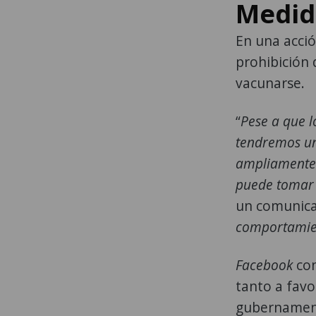
Medid
En una acci
prohibición 
vacunarse.
“
Pese a que l
tendremos un
ampliamente 
puede tomar 
un comunica
comportamien
Facebook
con
tanto a favo
gubernamenta