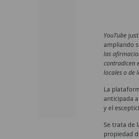
YouTube
just
ampliando su
las afirmacio
contradicen e
locales o de 
La platafor
anticipada 
y el escepti
Se trata de 
propiedad 