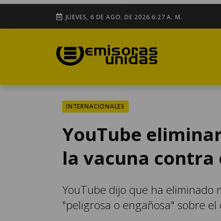
JUEVES, 6 DE AGO. DE 2026 6:27 A. M.
INTERNACIONALES
YouTube eliminar
la vacuna contra 
YouTube dijo que ha eliminado 
"peligrosa o engañosa" sobre el 