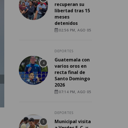
recuperan su
libertad tras 15
meses
detenidos
02:56 PM, AGO 05
DEPORTES
Guatemala con
varios oros en
recta final de
Santo Domingo
2026
07:14 PM, AGO 05
DEPORTES
Municipal visita
a Verdes F. C. y