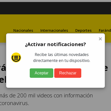
Nacionales
Internacionales
Deportes
Faránd
×
¿Activar notificaciones?
Recibe las últimas novedades
directamente en tu dispositivo.
á desinformación sobre
Aceptar
Rechazar
el Covid-19
más de 200 mil videos con información
coronavirus.