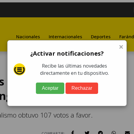
Nacionales
Internacionales
Deportes
Faránd
×
¿Activar notificaciones?
Recibe las últimas novedades
directamente en tu dispositivo.
es reelecto como
Aceptar
Rechazar
ongreso
ialismo obtuvo 107 votos a favor.
COMPARTIR: