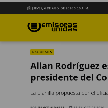
JUEVES, 6 DE AGO. DE 2026 5:26 A. M.
NACIONALES
Allan Rodríguez 
presidente del C
La planilla propuesta por el ofic
POR
NANCY ALVAREZ
15:52, OCT 21 2020