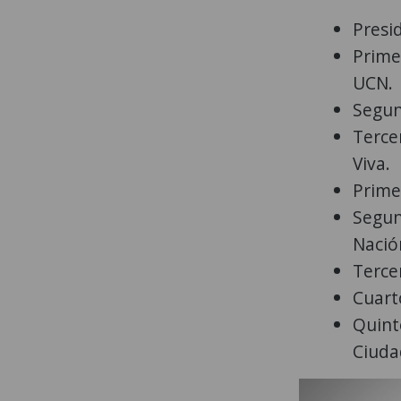
Presi
Prime
UCN.
Segun
Terce
Viva.
Prime
Segun
Nació
Terce
Cuart
Quint
Ciuda