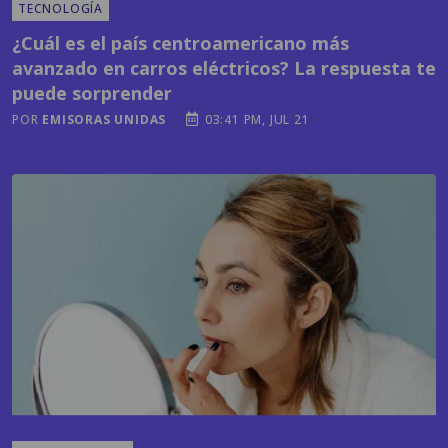
avanzado en carros eléctricos? La respuesta te
puede sorprender
POR
EMISORAS UNIDAS
03:41 PM, JUL 21
MODA Y BELLEZA
El cuidado de la piel va más allá del rostro: las