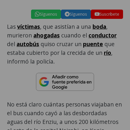
Síguenos
Síguenos
Suscríbete
Las
víctimas
, que asistían a una
boda
,
murieron
ahogadas
cuando el
conductor
del
autobús
quiso cruzar un
puente
que
estaba cubierto por la crecida de un
río
,
informó la policía.
No está claro cuántas personas viajaban en
el bus cuando cayó a las desbordadas
aguas del río Enziu, a unos 200 kilómetros