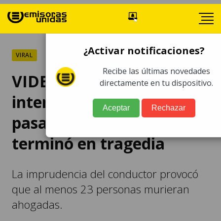
¿Activar notificaciones?
VIRAL
Recibe las últimas novedades
VIDEO: piloto de bus
directamente en tu dispositivo.
intentó pasar río con
Aceptar
Rechazar
pasajeros a bordo y
terminó en tragedia
La imprudencia del conductor provocó
que al menos 23 personas murieran
ahogadas.