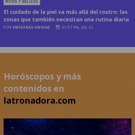
zonas que también necesitan una rutina diaria
POR
EMISORAS UNIDAS
01:57 PM, JUL 22
Horóscopos y más
contenidos en
latronadora.com