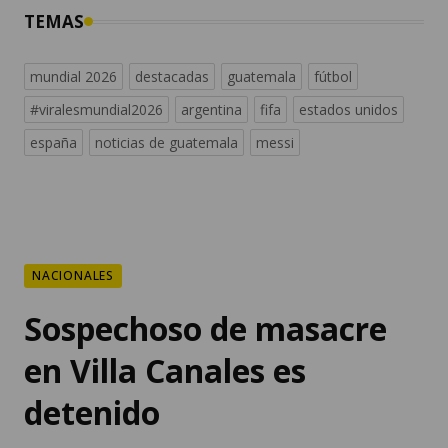
mundial 2026
destacadas
guatemala
fútbol
#viralesmundial2026
argentina
fifa
estados unidos
españa
noticias de guatemala
messi
NACIONALES
Sospechoso de masacre
en Villa Canales es
detenido
El detenido habría participado en el
ataque armado que dejó siete fallecidos,