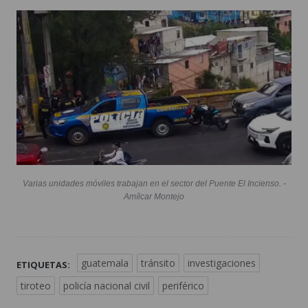
Varias unidades móviles trabajan en el sector del Puente El Incienso. -
Amílcar Montejo
guatemala
tránsito
investigaciones
ETIQUETAS:
tiroteo
policía nacional civil
periférico