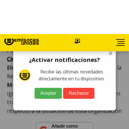
Síguenos
Síguenos
Suscríbete
Por medio de un oficio, el
Registro de
Ciudadanos
del
Tribunal Supremo
Electoral
(TSE) le informó al
Congreso
de la
República que el partido político
Movimiento Semilla
continúa vigente. De
igual forma, aclaró que existen recursos en
trámite pendientes de resolver con
respecto a la situación de esta organización