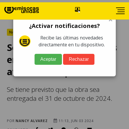
×
¿Activar notificaciones?
NACIONALES
Recibe las últimas novedades
Se reanudan los trabajos
directamente en tu dispositivo.
en paso a desnivel de la
Aceptar
Rechazar
avenida Petapa
Se tiene previsto que la obra sea
entregada el 31 de octubre de 2024.
POR
NANCY ALVAREZ
11:13, JUN 03 2024