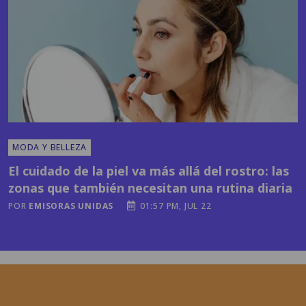
MODA Y BELLEZA
El cuidado de la piel va más allá del rostro: las
zonas que también necesitan una rutina diaria
POR
EMISORAS UNIDAS
01:57 PM, JUL 22
Horóscopos y más
contenidos en