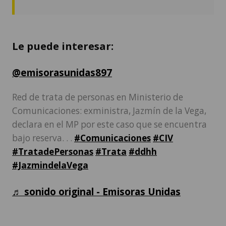
Le puede interesar:
@emisorasunidas897
Red de trata de personas en Ministerio de
Comunicaciones: exministra, Jazmín de la Vega,
declara en el MP por este caso que se encuentra
bajo reserva. . .
#Comunicaciones
#CIV
#TratadePersonas
#Trata
#ddhh
#JazmindelaVega
♬ sonido original - Emisoras Unidas