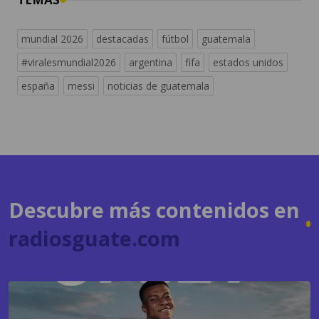
#viralesmundial2026
argentina
fifa
estados unidos
españa
messi
noticias de guatemala
Descubre más contenidos en
radiosguate.com