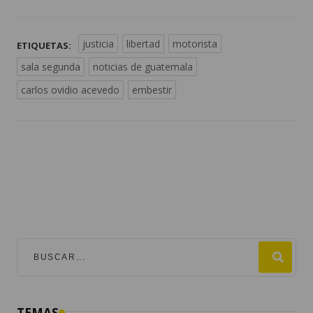
justicia
libertad
motorista
ETIQUETAS:
sala segunda
noticias de guatemala
carlos ovidio acevedo
embestir
TEMAS
mundial 2026
destacadas
fútbol
guatemala