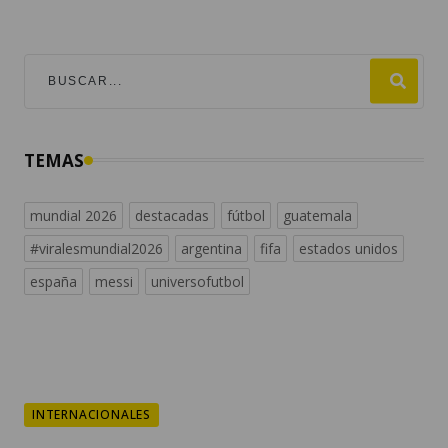
TEMAS
mundial 2026
destacadas
fútbol
guatemala
#viralesmundial2026
argentina
fifa
estados unidos
españa
messi
universofutbol
INTERNACIONALES
¿Por qué un experto de la