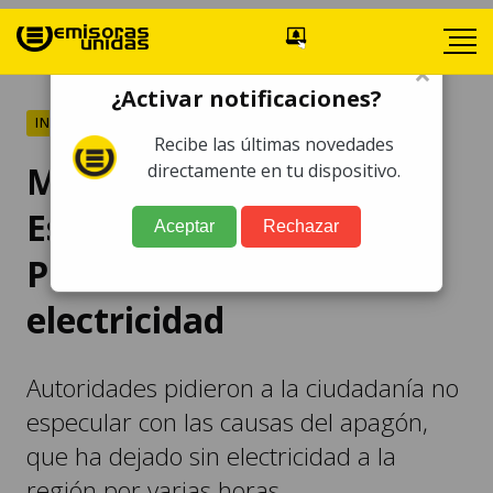
×
¿Activar notificaciones?
INTERNACIONALES
Recibe las últimas novedades
Masivo apagón deja a
directamente en tu dispositivo.
España y toda la
Aceptar
Rechazar
Península Ibérica sin
electricidad
Autoridades pidieron a la ciudadanía no
especular con las causas del apagón,
que ha dejado sin electricidad a la
región por varias horas.