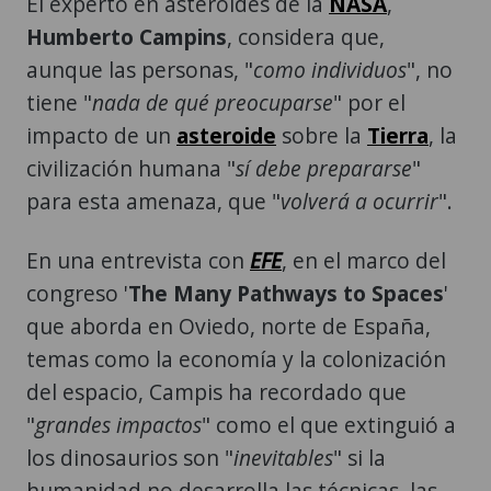
aunque las personas, "
como individuos
", no
tiene "
nada de qué preocuparse
" por el
impacto de un
asteroide
sobre la
Tierra
, la
civilización humana "
sí debe prepararse
"
para esta amenaza, que "
volverá a ocurrir
".
En una entrevista con
EFE
, en el marco del
congreso '
The Many Pathways to Spaces
'
que aborda en Oviedo, norte de España,
temas como la economía y la colonización
del espacio, Campis ha recordado que
"
grandes impactos
" como el que extinguió a
los dinosaurios son "
inevitables
" si la
humanidad no desarrolla las técnicas, las
tecnologías y los programas de acción
necesarios para desviar los asteroides que