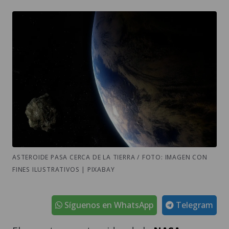
ASTEROIDE PASA CERCA DE LA TIERRA / FOTO: IMAGEN CON
FINES ILUSTRATIVOS | PIXABAY
Síguenos en WhatsApp
Telegram
El experto en asteroides de la
NASA
,
Humberto Campins
, considera que,