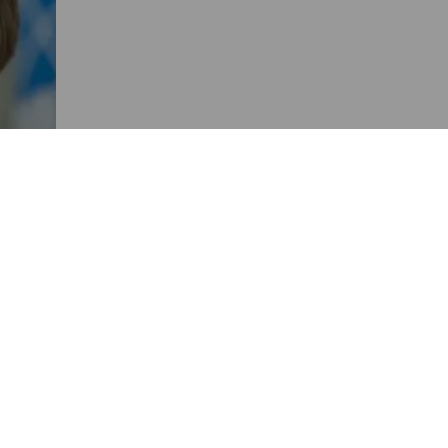
 la
el