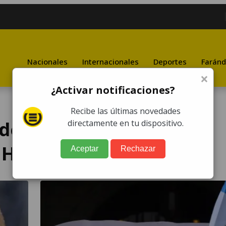
Nacionales
Internacionales
Deportes
Faránd
×
¿Activar notificaciones?
Recibe las últimas novedades
de las Naciones Unidas
directamente en tu dispositivo.
s Humanos
Aceptar
Rechazar