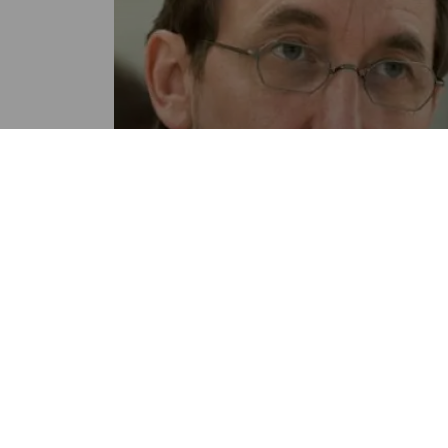
NACIONALES
Alto Comisionado de DDHH de
ONU con apretada agenda en 
país
POR MANOLO GARCIA
08:00 AM, NOV 17