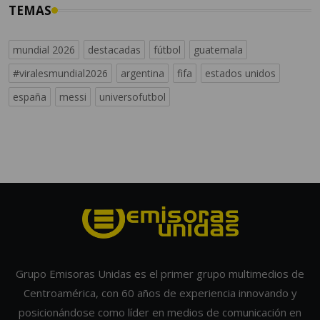
TEMAS
mundial 2026
destacadas
fútbol
guatemala
#viralesmundial2026
argentina
fifa
estados unidos
españa
messi
universofutbol
Grupo Emisoras Unidas es el primer grupo multimedios de
Centroamérica, con 60 años de experiencia innovando y
posicionándose como líder en medios de comunicación en