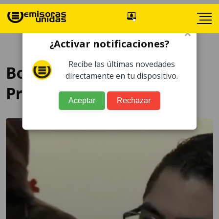
×
¿Activar notificaciones?
Recibe las últimas novedades
Botín Registro de la
directamente en tu dispositivo.
Propiedad
Aceptar
Rechazar