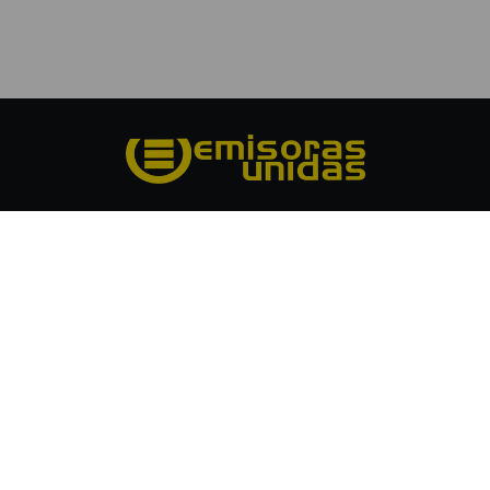
Grupo Emisoras Unidas es el primer grupo multimedios de
Centroamérica, con 60 años de experiencia innovando y
posicionándose como líder en medios de comunicación en
Guatemala. Cuenta con 59 estaciones de radio con cobertura
nacional, formatos en publicidad exterior de alto impacto y
una Unidad Digital que alcanza a millones de usuarios. Únase
y anúnciese con nosotros.