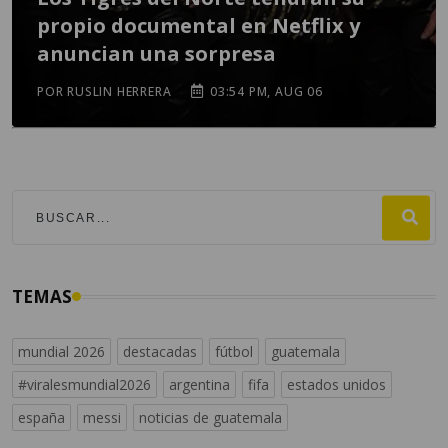
propio documental en Netflix y
anuncian una sorpresa
POR RUSLIN HERRERA
03:54 PM, AUG 06
TEMAS
mundial 2026
destacadas
fútbol
guatemala
#viralesmundial2026
argentina
fifa
estados unidos
españa
messi
noticias de guatemala