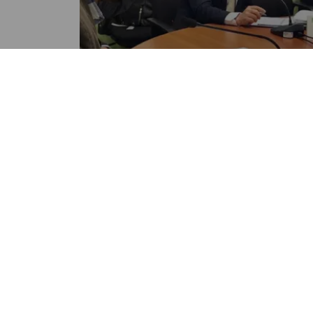
NACIONALES
Más de 64 millones sin ejecut
en programa de protección al
empleo
POR EMISORAS UNIDAS
04:50 PM, JAN 07