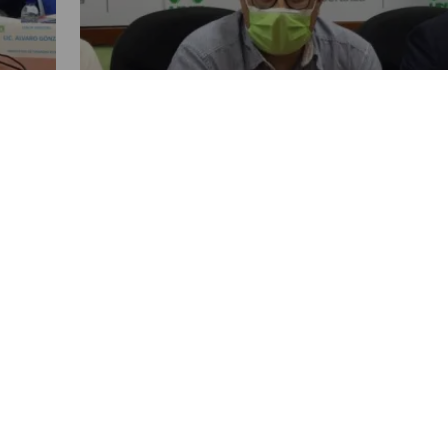
NACIONALES
ar
Bancada Une oficializa
expulsión de seis diputados
POR NANCY ALVAREZ
03:19 PM, DEC 09