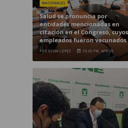
NACIONALES
Salud se pronuncia por
entidades mencionadas en
citación en el Congreso, cuyo
empleados fueron vacunados
POR ESVIN LOPEZ
10:05 PM, APR 05